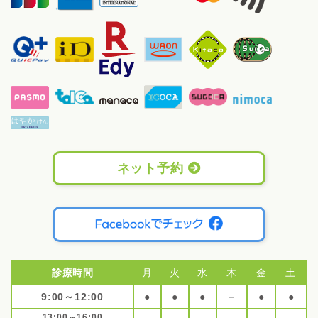
ネット予約
診療時間
月
火
水
木
金
土
9:00～12:00
●
●
●
－
●
●
13:00～16:00