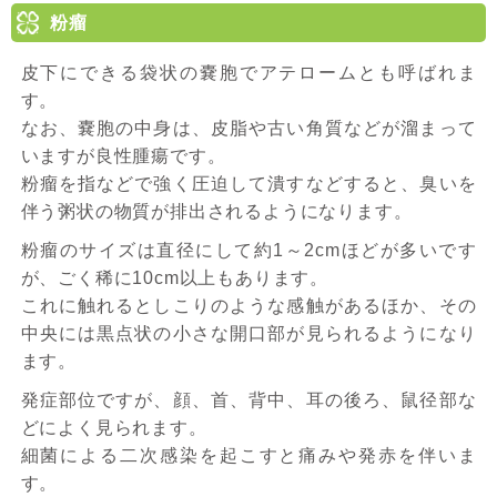
粉瘤
皮下にできる袋状の嚢胞でアテロームとも呼ばれま
す。
なお、嚢胞の中身は、皮脂や古い角質などが溜まって
いますが良性腫瘍です。
粉瘤を指などで強く圧迫して潰すなどすると、臭いを
伴う粥状の物質が排出されるようになります。
粉瘤のサイズは直径にして約1～2cmほどが多いです
が、ごく稀に10cm以上もあります。
これに触れるとしこりのような感触があるほか、その
中央には黒点状の小さな開口部が見られるようになり
ます。
発症部位ですが、顔、首、背中、耳の後ろ、鼠径部な
どによく見られます。
細菌による二次感染を起こすと痛みや発赤を伴いま
す。