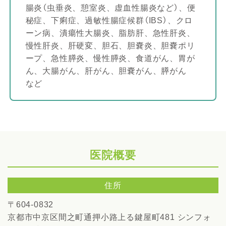
腸炎（虫垂炎、憩室炎、虚血性腸炎など）、便
秘症、下痢症、過敏性腸症候群（IBS）、クロ
ーン病、潰瘍性大腸炎、脂肪肝、急性肝炎、
慢性肝炎、肝硬変、胆石、胆嚢炎、胆嚢ポリ
ープ、急性膵炎、慢性膵炎、食道がん、胃が
ん、大腸がん、肝がん、胆嚢がん、膵がん
など
医院概要
住所
〒604-0832
京都市中京区間之町通押小路上る鍵屋町481
シンフォ