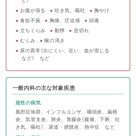
ど）
お腹が張る
吐き気、嘔吐
胸やけ
食欲不振
胸痛、圧迫感
頭痛
立ちくらみ
動悸
息切れ
むくみ
喉の渇き
尿の異常（出にくい、近い、血が混じる
など） など
一般内科の主な対象疾患
急性の病気
風邪症候群、インフルエンザ、咽頭炎、扁桃
炎、気管支炎、肺炎、胃腸炎（腹痛、下痢、吐
き気、嘔吐）、尿道・膀胱炎、熱中症 など