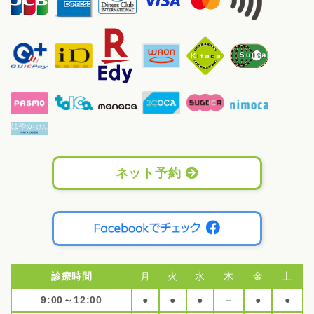
ネット予約
診療時間
月
火
水
木
金
土
9:00～12:00
●
●
●
－
●
●